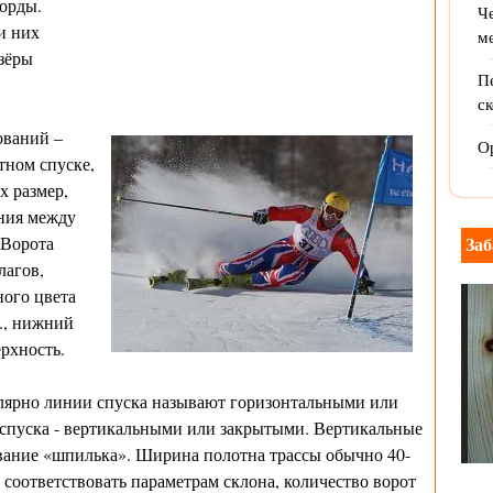
орды.
Ч
и них
м
зёры
Пе
ск
ований –
Ор
тном спуске,
х размер,
яния между
 Ворота
Заб
лагов,
ного цвета
., нижний
ерхность.
лярно линии спуска называют горизонтальными или
спуска - вертикальными или закрытыми. Вертикальные
вание «шпилька». Ширина полотна трассы обычно 40-
 соответствовать параметрам склона, количество ворот