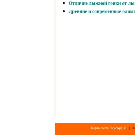
Отличие лыжной гонки от лы
Древние и современные олим
Карта сайта "otvet-plus"
| ©