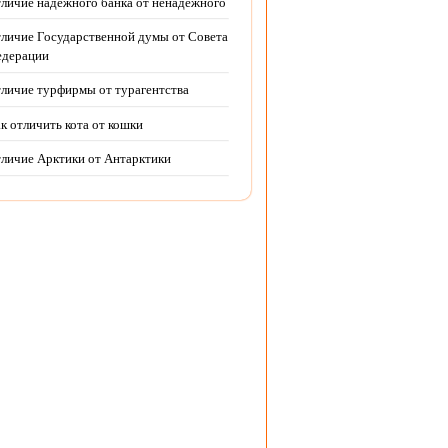
личие надежного банка от ненадежного
личие Государственной думы от Совета
дерации
личие турфирмы от турагентства
к отличить кота от кошки
личие Арктики от Антарктики