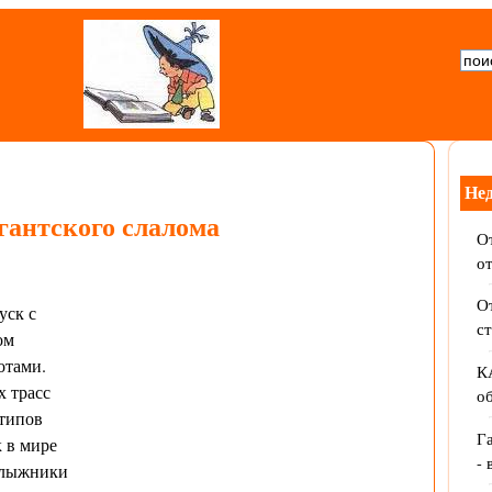
Не
гантского слалома
От
о
От
уск с
с
ом
отами.
К
 трасс
об
 типов
Г
к в мире
- 
нолыжники