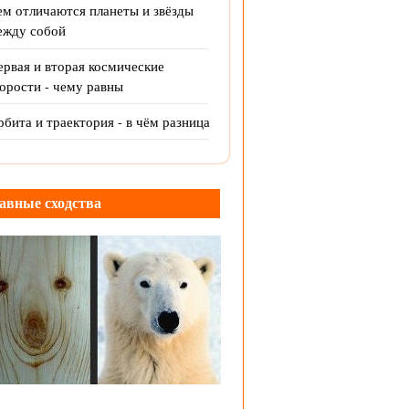
ем отличаются планеты и звёзды
ежду собой
рвая и вторая космические
орости - чему равны
бита и траектория - в чём разница
авные сходства