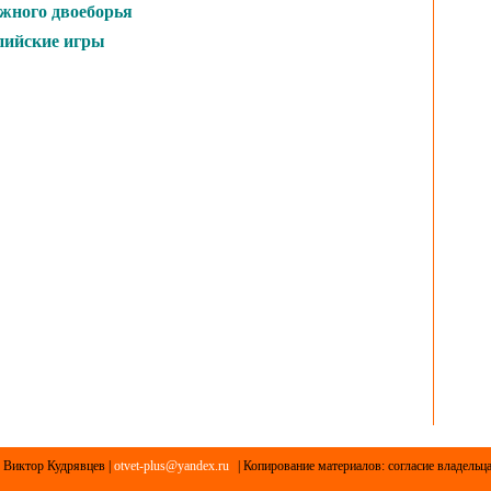
жного двоеборья
пийские игры
 Виктор Кудрявцев |
otvet-plus@yandex.ru
| Копирование материалов: согласие владельц