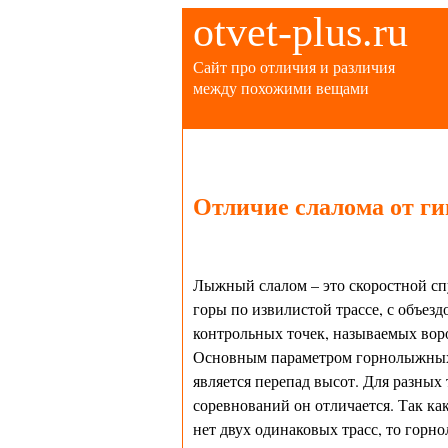
otvet-plus.ru
Сайт про отличия и различия
между похожими вещами
Отличие слалома от ги
Лыжный слалом – это скоростной сп
горы по извилистой трассе, с объезд
контрольных точек, называемых вор
Основным параметром горнолыжных
является перепад высот. Для разных
соревнований он отличается. Так ка
нет двух одинаковых трасс, то гор