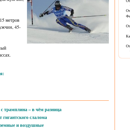
От
От
Фе
15 метров
ужчин, 45-
От
Ка
От
нный
ссах.
я:
 трамплина – в чём разница
т гигантского слалома
земные и воздушные