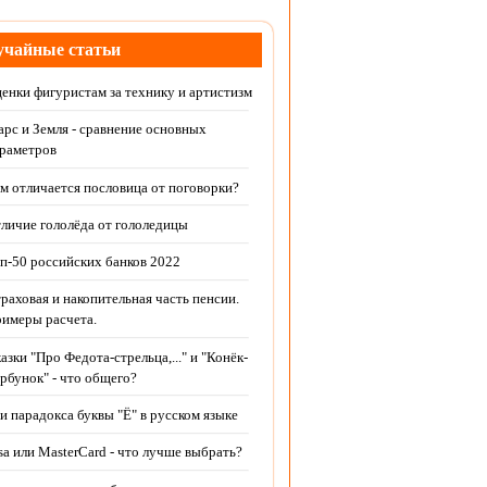
чайные статьи
енки фигуристам за технику и артистизм
рс и Земля - сравнение основных
раметров
м отличается пословица от поговорки?
личие гололёда от гололедицы
п-50 российских банков 2022
раховая и накопительная часть пенсии.
имеры расчета.
азки "Про Федота-стрельца,..." и "Конёк-
рбунок" - что общего?
и парадокса буквы "Ё" в русском языке
sa или MasterCard - что лучше выбрать?