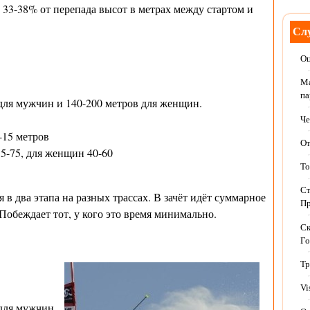
ь 33-38% от перепада высот в метрах между стартом и
Слу
Оц
Ма
па
для мужчин и 140-200 метров для женщин.
Че
-15 метров
От
5-75, для женщин 40-60
То
Ст
в два этапа на разных трассах. В зачёт идёт суммарное
Пр
 Побеждает тот, у кого это время минимально.
Ск
Го
Тр
Vi
для мужчин,