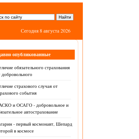
Сегодня 8 августа 2026
давно опубликованные
личие обязательного страхования
т добровольного
личие страхового случая от
трахового события
АСКО и ОСАГО - добровольное и
язательное автострахование
агарин - первый космонавт, Шепард
второй в космосе