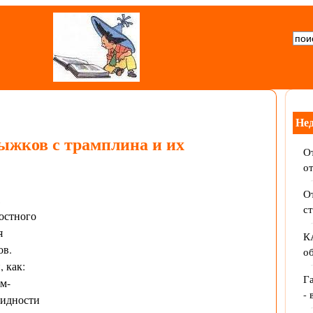
Не
ыжков с трамплина и их
От
о
От
,
с
остного
я
К
ов.
об
 как:
Г
м-
- 
видности