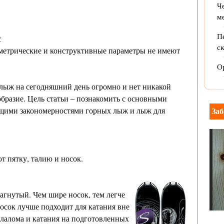
Ч
м
Пе
с
ск
метрические и конструктивные параметры не имеют
Ор
лыж на сегодняшний день огромно и нет никакой
бразие. Цель статьи – познакомить с основными
щими закономерностями горных лыж и лыж для
Заб
т пятку, талию и носок.
агнутый. Чем шире носок, тем легче
осок лучше подходит для катания вне
слалома и катания на подготовленных