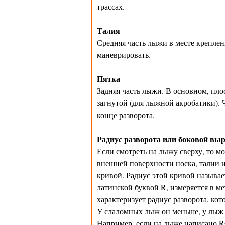
трассах.
Талия
Средняя часть лыжи в месте креплени
маневрировать.
Пятка
Задняя часть лыжи. В основном, пло
загнутой (для лыжной акробатики). Ч
конце разворота.
Радиус разворота или боковой выр
Если смотреть на лыжу сверху, то м
внешней поверхности носка, талии и
кривой. Радиус этой кривой называе
латинской буквой R, измеряется в ме
характеризует радиус разворота, ко
У слаломных лыж он меньше, у лыж д
Например, если на лыже написано R