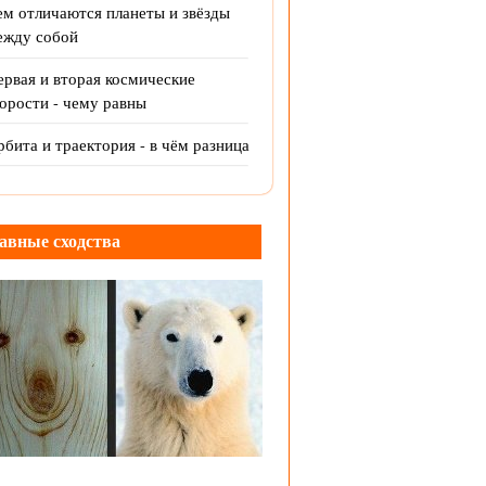
ем отличаются планеты и звёзды
ежду собой
рвая и вторая космические
орости - чему равны
бита и траектория - в чём разница
авные сходства