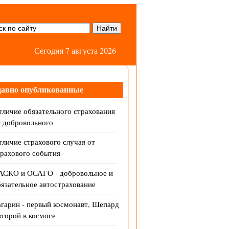
Сегодня 7 августа 2026
давно опубликованные
личие обязательного страхования
т добровольного
личие страхового случая от
трахового события
АСКО и ОСАГО - добровольное и
язательное автострахование
агарин - первый космонавт, Шепард
второй в космосе