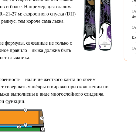
От
ов и более. Например, для слалома
От
 R=21-27 м; скоростного спуска (DH)
Фе
 радиус, тем короче сама лыжа.
От
Ка
ые формулы, связанные не только с
От
рное правило – лыжа должна быть
роста лыжника.
бенность – наличие жесткого канта по обеим
яет совершать манёвры и виражи при скольжении по
лыжи выполнены в виде многослойного сэндвича,
ои функции.