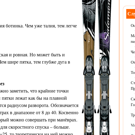
Слу
я ботинка. Чем уже талия, тем легче
Оц
Ма
па
Че
ская и ровная. Но может быть и
ем шире пятка, тем глубже дуга в
От
То
ез
Ст
Пр
ожно заметить, что крайние точки
 пятки лежат как бы на плавной
Ск
тся радиусом разворота. Обозначается
Го
трах в диапазоне от 8 до 40. Косвенно
Тр
торый можно совершать при манёврах.
Vi
ля скоростного спуска – больше.
=25, то теоретически на ней можно