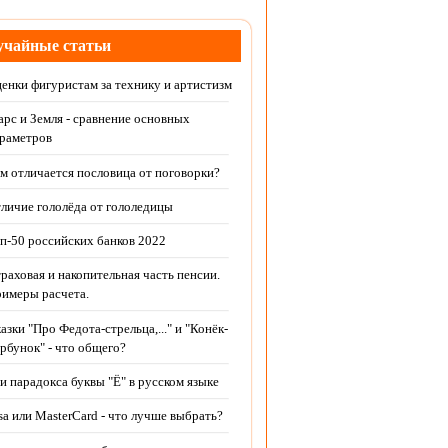
чайные статьи
енки фигуристам за технику и артистизм
рс и Земля - сравнение основных
раметров
м отличается пословица от поговорки?
личие гололёда от гололедицы
п-50 российских банков 2022
раховая и накопительная часть пенсии.
имеры расчета.
азки "Про Федота-стрельца,..." и "Конёк-
рбунок" - что общего?
и парадокса буквы "Ё" в русском языке
sa или MasterCard - что лучше выбрать?