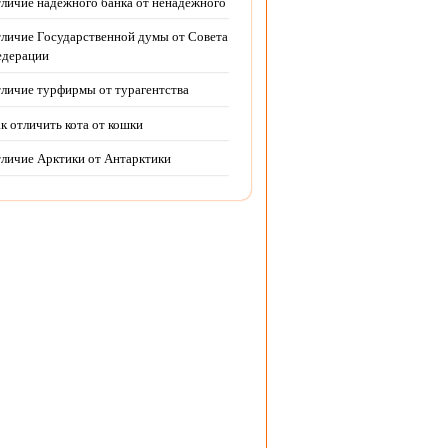
личие надежного банка от ненадежного
личие Государственной думы от Совета
дерации
личие турфирмы от турагентства
к отличить кота от кошки
личие Арктики от Антарктики