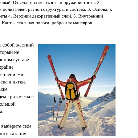
овый. Отвечает за жесткость и пружинистость. 2.
полиэтилен, разной структуры и состава. 3. Основа, к
нты 4. Верхний декоративный слой. 5. Внутренний
 Кант – стальная полоса, ребро для маневров.
 собой жесткий
оторый не
опном суставе.
крайне
реплениями
ска и пятки.
лыже
щем критическое
большой
а.
выберите себе
ого катания.