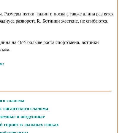
 Размеры пятки, талии и носка а также длина разнятся
адиуса разворота R. Ботинки жесткие, не сгибаются.
Длина на 46% больше роста спортсмена. Ботинки
ском.
я:
ого слалома
т гигантского слалома
земные и воздушные
й спринт в лыжных гонках
пийские игры