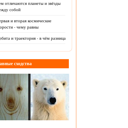
ем отличаются планеты и звёзды
ежду собой
рвая и вторая космические
орости - чему равны
бита и траектория - в чём разница
авные сходства