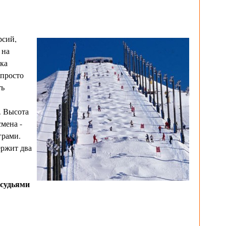
рсий,
 на
ка
 просто
ть
. Высота
смена -
грами.
ержит два
 судьями