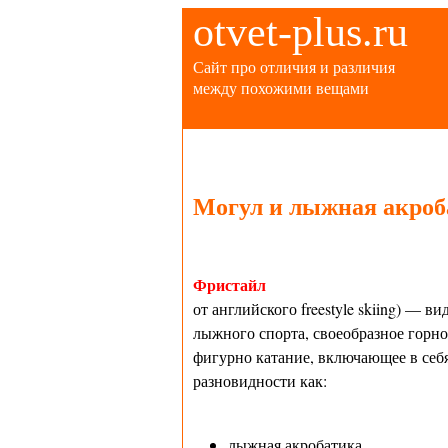
otvet-plus.ru
Сайт про отличия и различия
между похожими вещами
Могул и лыжная акроба
Фристайл
от английского freestyle skiing) — ви
лыжного спорта, своеобразное горн
фигурно катание, включающее в себя
разновидности как:
лыжная акробатика