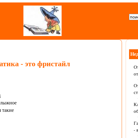
Не
тика - это фристайл
От
о
От
с
д
олыжное
К
 такие
об
Г
- 