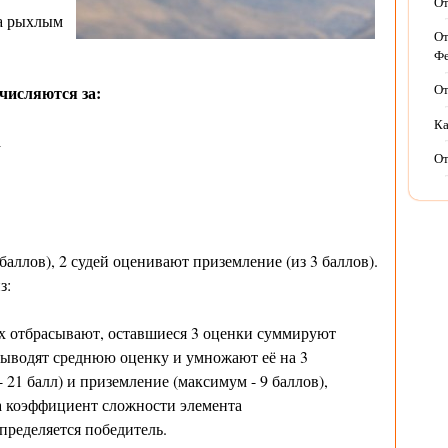
От
а рыхлым
От
Фе
числяются за:
От
Ка
а
От
баллов), 2 судей оценивают приземление (из 3 баллов).
з:
их отбрасывают, оставшиеся 3 оценки суммируют
выводят среднюю оценку и умножают её на 3
 21 балл) и приземление (максимум - 9 баллов),
 коэффициент сложности элемента
пределяется победитель.