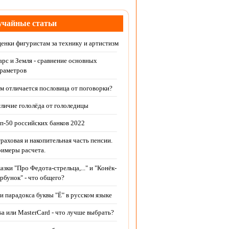
чайные статьи
енки фигуристам за технику и артистизм
рс и Земля - сравнение основных
раметров
м отличается пословица от поговорки?
личие гололёда от гололедицы
п-50 российских банков 2022
раховая и накопительная часть пенсии.
имеры расчета.
азки "Про Федота-стрельца,..." и "Конёк-
рбунок" - что общего?
и парадокса буквы "Ё" в русском языке
sa или MasterCard - что лучше выбрать?