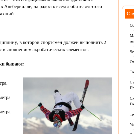
в Альбервилле, на радость всем любителям этого
язаний.
Слу
Оц
Ма
циплину, в которой спортсмен должен выполнить 2
па
с выполнением акробатических элементов.
Че
От
ки бывают:
То
тра,
Ст
Пр
метра
Ск
Го
метра
Тр
Vi