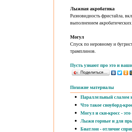
Лыжная акробатика
Разновидность фристайла, вк
выполнением акробатических
Могул
Спуск по неровному и бугрист
трамплинов.
Пусть узнают про это и ваши
Поделиться…
Похожие материалы
Параллельный слалом и 
Что такое сноуборд-крос
Могул и ски-кросс - это
Лыжи горные и для пры
Биатлон - отличие спри