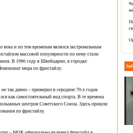
Ч
м
Пе
ск
Ор
о века и по тем временам являлся экстремальным
ристайлом массовой популярности по нему стали
ния. В 1986 году в Швейцарии, в городке
Заб
Чемпионат мира по фристайлу.
е так давно – примерно в середине 70-х годов
лся как самостоятельный вид спорта. В те времена
нолыжных центров Советского Союза. Здесь прошли
ования по фристайлу.
ет – МОК официально включил фристайл в