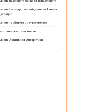
личие надежного банка от ненадежного
личие Государственной думы от Совета
дерации
личие турфирмы от турагентства
к отличить кота от кошки
личие Арктики от Антарктики