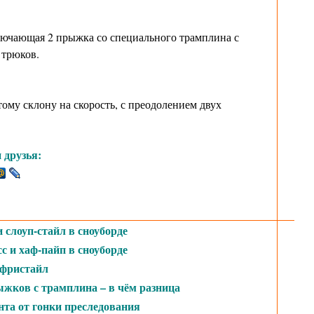
лючающая 2 прыжка со специального трамплина с
 трюков.
ому склону на скорость, с преодолением двух
 друзья:
слоуп-стайл в сноуборде
с и хаф-пайп в сноуборде
 фристайл
жков с трамплина – в чём разница
нта от гонки преследования