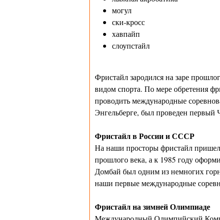
могул
ски-кросс
хавпайп
слоупстайл
Фристайл зародился на заре прошлог
видом спорта. По мере обретения ф
проводить международные соревнова
Энгельберге, был проведен первый 
Фристайл в России и СССР
На наши просторы фристайл пришел н
прошлого века, а к 1985 году оформи
Домбай был одним из немногих гор
наши первые международные соревн
Фристайл на зимней Олимпиаде
Международный Олимпийский Комит