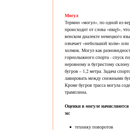
Могул
Термин «могул», по одной из ве
происходит от слова «mugl», что
венском диалекте немецкого язы
означает «небольшой холм» или
холмик. Могул как разновиднос
горнолыжного спорта - спуск по
неровному и бугристому склону
бугров – 1,2 метра. Задача спорт
лавировать между снежными бу
Кроме бугров трасса могула сод
трамплина.
Оценки в могуле начисляются
за:
технику поворотов