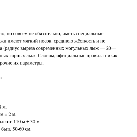
но, но совсем не обязательно, иметь специальные
жи имеют мягкий носок, среднюю жёсткость и не
за (радиус выреза современных могульных лыж — 20—
ычных горных лыж. Словом, официальные правила никак
рочие их параметры.
:
 м,
м ± 2 м.
ысоте 110 м ± 30 м.
быть 50-60 см.