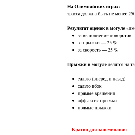
На Олимпийских играх:
трасса должна быть не менее 250
Результат оценок в могуле
«име
за выполнение поворотов 
за прыжки — 25 %
за скорость — 25 %
Прыжки в могуле
делятся на та
cальто (вперед и назад)
сальто вбок
прямые вращения
офф аксис прыжки
прямые прыжки
Кратко для запоминания