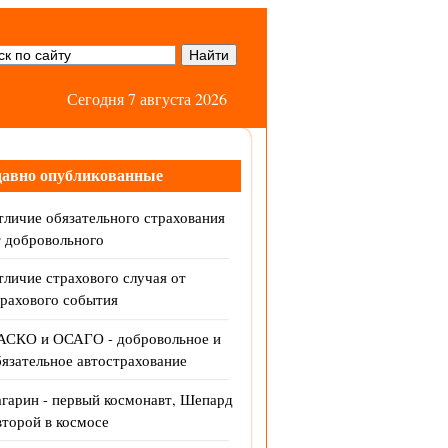
Сегодня 7 августа 2026
давно опубликованные
личие обязательного страхования
т добровольного
личие страхового случая от
трахового события
АСКО и ОСАГО - добровольное и
язательное автострахование
агарин - первый космонавт, Шепард
второй в космосе