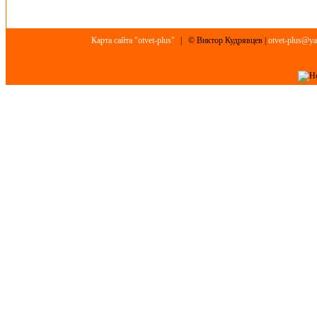
Карта сайта "otvet-plus"
| © Виктор Кудрявцев |
otvet-plus@ya